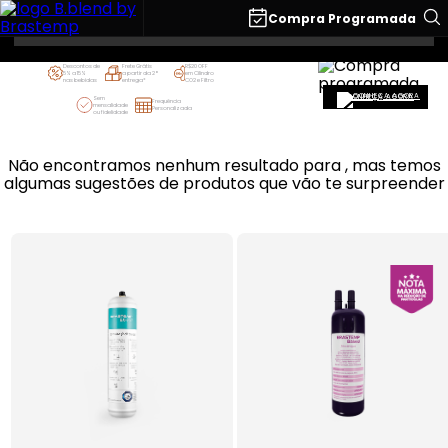
O que você está buscando?
Compra Programada
Descontos de
Frete Grátis
R$20 OFF
5% a 15%
a partir da 2ª
em Cilindro
nas bebidas
entrega*
CO2 e Filtro
CONHEÇA AGORA
Sem
Frequência
mensalidade
Personalizada
ou fidelidade
Não encontramos nenhum resultado para
, mas temos
algumas sugestões de produtos que vão te surpreender