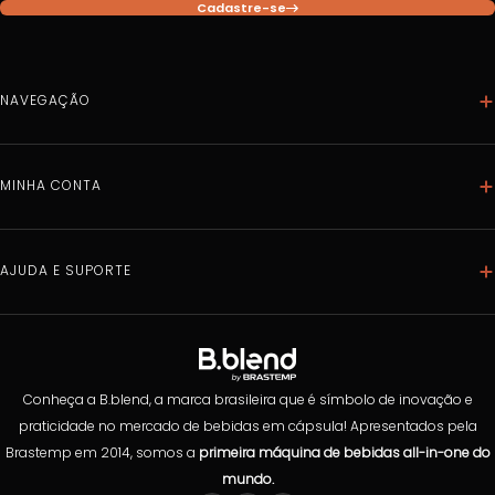
Cadastre-se
NAVEGAÇÃO
Home
Máquinas
MINHA CONTA
Bebidas
Dados pessoais
Acessórios
Meus pedidos
AJUDA E SUPORTE
Caixa Mix
Meus endereços
Combos
Política de privacidade
Minhas compras programadas
Compra Programada
Trocas e Devoluções
Clube B.Blend
Instalação
Conheça a B.blend, a marca brasileira que é símbolo de inovação e
Dúvidas Frequentes
praticidade no mercado de bebidas em cápsula! Apresentados pela
Brastemp em 2014, somos a
primeira máquina de bebidas all-in-one do
Preferências de cookies
mundo.